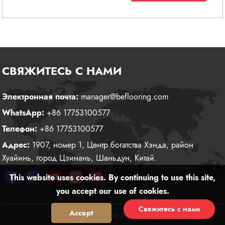
СВЯЖИТЕСЬ С НАМИ
Электронная почта:
manager@beflooring.com
WhatsApp:
+86 17753100577
Телефон:
+86 17753100577
Адрес:
1907, номер 1, Центр богатства Хэнда, район
Хуайинь, город Цзинань, Шаньдун, Китай.
This website uses cookies. By continuing to use this site,
you accept our use of cookies.
Свяжитесь с нами
Accept
Reject
© 2026 Creation All Rights Reserved