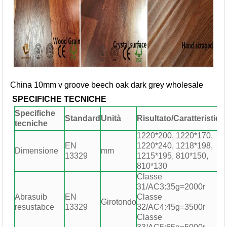
China 10mm v groove beech oak dark grey wholesale
SPECIFICHE TECNICHE
Specifiche
Standard
Unità
Risultato/Caratteristica
tecniche
1220*200, 1220*170,
EN
1220*240, 1218*198,
Dimensione
mm
13329
1215*195, 810*150,
810*130
Classe
31/AC3:35g=2000r
Abrasuib
EN
Classe
Girotondo
resustabce
13329
32/AC4:45g=3500r
Classe