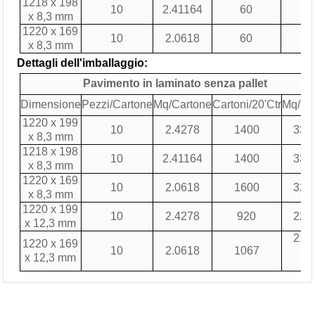
1218 x 198
10
2.41164
60
2
x 8,3 mm
1220 x 169
10
2.0618
60
2
x 8,3 mm
Dettagli dell'imballaggio:
Pavimento in laminato senza pallet
Dimensione
Pezzi/Cartone
Mq/Cartone
Cartoni/20'Ctr
Mq/20'
1220 x 199
10
2.4278
1400
339
x 8,3 mm
1218 x 198
10
2.41164
1400
337
x 8,3 mm
1220 x 169
10
2.0618
1600
329
x 8,3 mm
1220 x 199
10
2.4278
920
223
x 12,3 mm
219
1220 x 169
10
2.0618
1067
x 12,3 mm