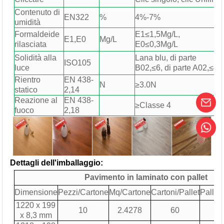
Contenuto di
EN322
%
4%-7%
umidità
Formaldeide
E1≤1,5Mg/L,
E1,E0
Mg/L
rilasciata
E0≤0,3Mg/L
Solidità alla
Lana blu, di parte
ISO105
luce
B02,≤6, di parte A02,≤4
Rientro
EN 438-
N
≥3.0N
statico
2,14
Reazione al
EN 438-
≥Classe 4
fuoco
2,18
Dettagli dell'imballaggio:
Pavimento in laminato con pallet
Dimensione
Pezzi/Cartone
Mq/Cartone
Cartoni/Pallet
Pallet/
1220 x 199
10
2.4278
60
2
x 8,3 mm