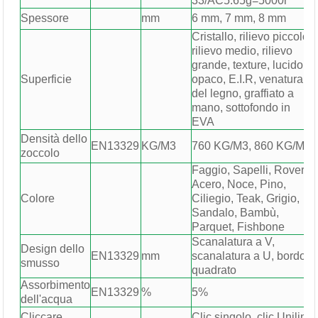
33/AC5:65g=5000r
Spessore
mm
6 mm, 7 mm, 8 mm
Cristallo, rilievo piccolo,
rilievo medio, rilievo
grande, texture, lucido,
Superficie
opaco, E.I.R, venatura
del legno, graffiato a
mano, sottofondo in
EVA
Densità dello
EN13329
KG/M3
760 KG/M3, 860 KG/M3
zoccolo
Faggio, Sapelli, Rovere,
Acero, Noce, Pino,
Colore
Ciliegio, Teak, Grigio,
Sandalo, Bambù,
Parquet, Fishbone
Scanalatura a V,
Design dello
EN13329
mm
scanalatura a U, bordo
smusso
quadrato
Assorbimento
EN13329
%
5%
dell'acqua
Cliccare
Clic singolo, clic Unilin