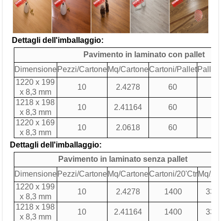
Dettagli dell'imballaggio:
Pavimento in laminato con pallet
Dimensione
Pezzi/Cartone
Mq/Cartone
Cartoni/Pallet
Pallet/
1220 x 199
10
2.4278
60
2
x 8,3 mm
1218 x 198
10
2.41164
60
2
x 8,3 mm
1220 x 169
10
2.0618
60
2
x 8,3 mm
Dettagli dell'imballaggio:
Pavimento in laminato senza pallet
Dimensione
Pezzi/Cartone
Mq/Cartone
Cartoni/20'Ctr
Mq/20'
1220 x 199
10
2.4278
1400
339
x 8,3 mm
1218 x 198
10
2.41164
1400
337
x 8,3 mm