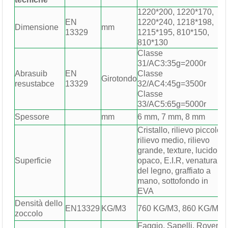
1220*200, 1220*170,
EN
1220*240, 1218*198,
Dimensione
mm
13329
1215*195, 810*150,
810*130
Classe
31/AC3:35g=2000r
Abrasuib
EN
Classe
Girotondo
resustabce
13329
32/AC4:45g=3500r
Classe
33/AC5:65g=5000r
Spessore
mm
6 mm, 7 mm, 8 mm
Cristallo, rilievo piccolo,
rilievo medio, rilievo
grande, texture, lucido,
Superficie
opaco, E.I.R, venatura
del legno, graffiato a
mano, sottofondo in
EVA
Densità dello
EN13329
KG/M3
760 KG/M3, 860 KG/M3
zoccolo
Faggio, Sapelli, Rovere,