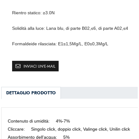
Rientro statico
:
≥3.0N
Solidità alla luce
:
Lana blu, di parte B02,≤6, di parte A02,≤4
Formaldeide rilasciata
:
E1≤1,5Mg/L, E0≤0,3Mg/L
INVIACI UN'E-MAIL
DETTAGLIO PRODOTTO
Contenuto di umidità
:
4%-7%
Cliccare
:
Singolo click, doppio click, Valinge click, Unilin click
Assorbimento dell'acqua
:
5%