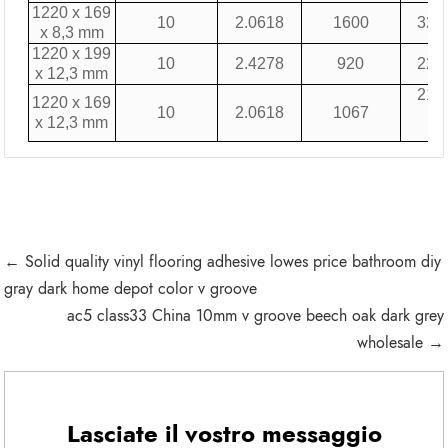
1220 x 169
10
2.0618
1600
329
x 8,3 mm
1220 x 199
10
2.4278
920
223
x 12,3 mm
219
1220 x 169
10
2.0618
1067
x 12,3 mm
← Solid quality vinyl flooring adhesive lowes price bathroom diy
gray dark home depot color v groove
ac5 class33 China 10mm v groove beech oak dark grey
wholesale →
Lasciate il vostro messaggio