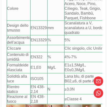
Acero, Noce, Pino,
Colore
Ciliegio, Teak, Grigio,
Sandalo, Bambù,
Parquet, Fishbone
Scanalatura a V,
Design dello
EN13329
mm
scanalatura a U, bordo
smusso
quadrato
Assorbimento
EN13329
%
5%
dell'acqua
Cliccare
Clic singolo, clic Unilin
Contenuto di
EN322
%
4%-7%
umidità
Formaldeide
E1≤1,5Mg/L,
E1,E0
Mg/L
rilasciata
E0≤0,3Mg/L
Solidità alla
Lana blu, di parte
ISO105
luce
B02,≤6, di parte A02,≤4
Rientro
EN 438-
N
≥3.0N
statico
2,14
Reazione al
EN 438-
≥Classe 4
fuoco
2,18