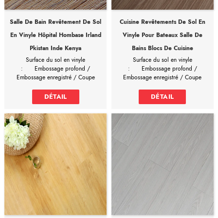
Salle De Bain Revêtement De Sol
Cuisine Revêtements De Sol En
En Vinyle Hôpital Hombase Irland
Vinyle Pour Bateaux Salle De
Pkistan Inde Kenya
Bains Blocs De Cuisine
Surface du sol en vinyle
Surface du sol en vinyle
:
Embossage profond /
:
Embossage profond /
Embossage enregistré / Coupe
Embossage enregistré / Coupe
sciée / Tronçonnage grossier /
sciée / Tronçonnage grossier /
Raclage à la main / Cristal
Raclage à la main / Cristal
DÉTAIL
DÉTAIL
Dimensions disponibles pour les
Dimensions disponibles pour les
revêtements de sol en vinyle
revêtements de sol en vinyle
:
6'x36' /6'x48' /7.2'x36'
:
6'x36' /6'x48' /7.2'x36'
/7'x48' /9'x48' /9'x36' /12'x12'
/7'x48' /9'x48' /9'x36' /12'x12'
/12'x18' /18'x18' /24'x24'
/12'x18' /18'x18' /24'x24'
pvc flooring hospital hombase irland
plaques de sol en plastique pour
pkistan india kenya
bateaux blocs de cuisine de salle de
bathroom vinyl flooring
peut
bain
économiser 30% du coût total en
revêtement de sol en vinyle pour
achetant directement à l'usine de
la cuisine
peut économiser 30%
revêtements de sol stratifiés !
du coût total en achetant
directement à l'usine de
revêtements de sol stratifiés !