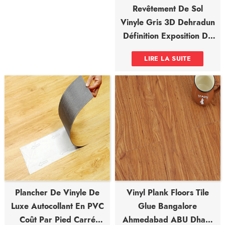
Revêtement De Sol
Vinyle Gris 3D Dehradun
Définition Exposition De
Revêtements De Sol Spc
LIRE LA SUITE
En Égypte
Plancher De Vinyle De
Vinyl Plank Floors Tile
Luxe Autocollant En PVC
Glue Bangalore
Coût Par Pied Carré
Ahmedabad ABU Dhabi