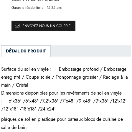
Garantie résidentielle :
15-25 ans
ENVOYEZ-NOUS UN COURRIEL
DÉTAIL DU PRODUIT
Surface du sol en vinyle :
Embossage profond / Embossage
enregistré / Coupe sciée / Tronçonnage grossier / Raclage à la
main / Cristal
Dimensions disponibles pour les revêtements de sol en vinyle
:
6'x36' /6'x48' /7.2'x36' /7'x48' /9'x48' /9'x36' /12'x12'
/12'x18' /18'x18' /24'x24'
plaques de sol en plastique pour bateaux blocs de cuisine de
salle de bain