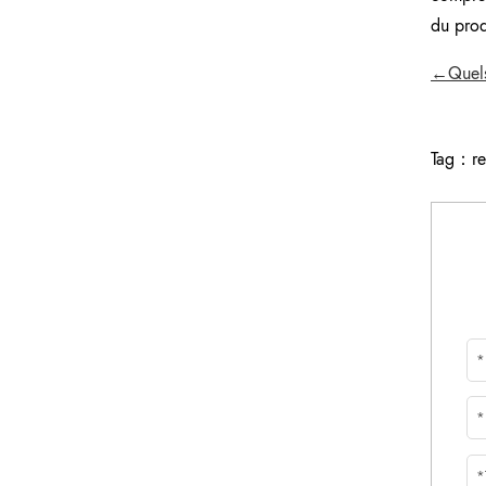
du prod
←Quels 
Tag：
re