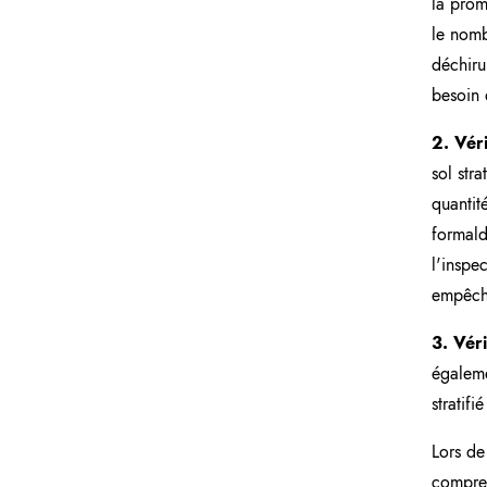
la prom
le nombr
déchiru
besoin 
2. Vér
sol stra
quantit
formald
l'inspe
empêche
3. Véri
égaleme
stratif
Lors de
compren