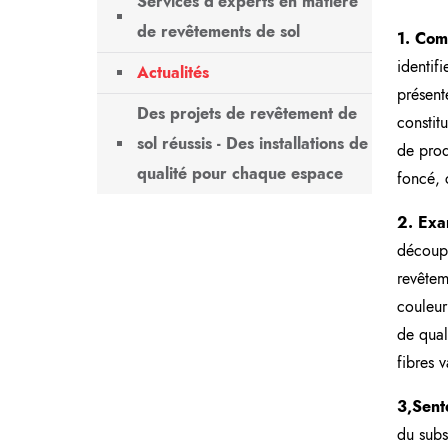
Services d'experts en matière
de revêtements de sol
1. Com
identifi
Actualités
présent
Des projets de revêtement de
constit
sol réussis - Des installations de
de prod
qualité pour chaque espace
foncé, 
2. Exam
découpe
revêtem
couleur
de qual
fibres 
3,Sent
du subs