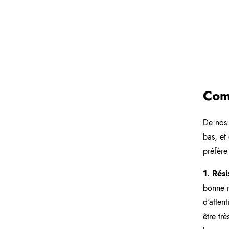
Comm
De nos 
bas, et
préfère
1. Rési
bonne r
d'attent
être tr