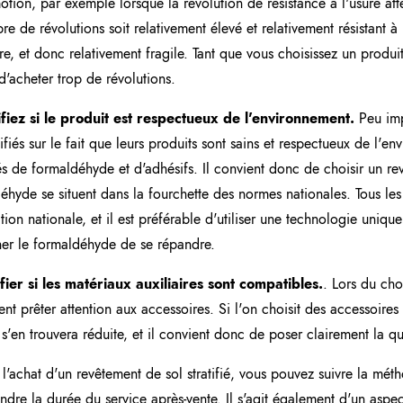
otion, par exemple lorsque la révolution de résistance à l'usure att
e de révolutions soit relativement élevé et relativement résistant à l
re, et donc relativement fragile. Tant que vous choisissez un produ
d'acheter trop de révolutions.
ifiez si le produit est respectueux de l'environnement.
Peu imp
tifiés sur le fait que leurs produits sont sains et respectueux de l'e
és de formaldéhyde et d'adhésifs. Il convient donc de choisir un rev
éhyde se situent dans la fourchette des normes nationales. Tous les
ction nationale, et il est préférable d'utiliser une technologie uniqu
r le formaldéhyde de se répandre.
fier si les matériaux auxiliaires sont compatibles.
. Lors du cho
nt prêter attention aux accessoires. Si l'on choisit des accessoires
ié s'en trouvera réduite, et il convient donc de poser clairement la q
 l'achat d'un revêtement de sol stratifié, vous pouvez suivre la mét
dre la durée du service après-vente. Il s'agit également d'un aspect 