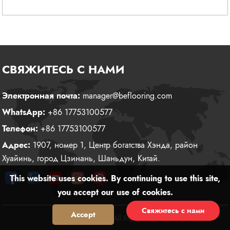
СВЯЖИТЕСЬ С НАМИ
Электронная почта:
manager@beflooring.com
WhatsApp:
+86 17753100577
Телефон:
+86 17753100577
Адрес:
1907, номер 1, Центр богатства Хэнда, район
Хуайинь, город Цзинань, Шаньдун, Китай.
This website uses cookies. By continuing to use this site,
you accept our use of cookies.
Свяжитесь с нами
Accept
Reject
© 2026 Creation All Rights Reserved