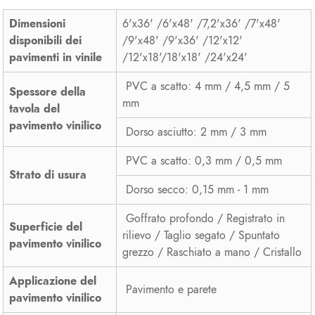
Dimensioni
6'x36' /6'x48' /7,2'x36' /7'x48'
disponibili dei
/9'x48' /9'x36' /12'x12'
pavimenti in vinile
/12'x18'/18'x18' /24'x24'
PVC a scatto: 4 mm / 4,5 mm / 5
Spessore della
mm
tavola del
pavimento vinilico
Dorso asciutto: 2 mm / 3 mm
PVC a scatto: 0,3 mm / 0,5 mm
Strato di usura
Dorso secco: 0,15 mm - 1 mm
Goffrato profondo / Registrato in
Superficie del
rilievo / Taglio segato / Spuntato
pavimento vinilico
grezzo / Raschiato a mano / Cristallo
Applicazione del
Pavimento e parete
pavimento vinilico