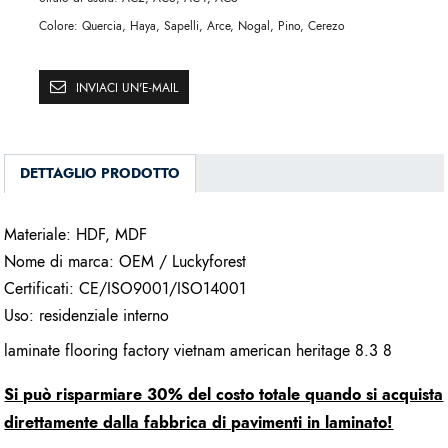
Colore:
Quercia, Haya, Sapelli, Arce, Nogal, Pino, Cerezo
INVIACI UN'E-MAIL
DETTAGLIO PRODOTTO
Materiale: HDF, MDF
Nome di marca: OEM / Luckyforest
Certificati: CE/ISO9001/ISO14001
Uso: residenziale interno
laminate flooring factory vietnam american heritage 8.3 8
Si può risparmiare 30% del costo totale quando si acquista
direttamente dalla fabbrica di pavimenti in laminato!