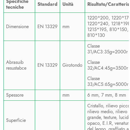
Specifiche
Standard
Unità
Risultato/Caratteris
tecniche
1220*200, 1220*17
1220*240, 1218*198
Dimensione
EN 13329
mm
1215*195, 810*150,
810*130
Classe
31/AC3:35g=2000r
Abrasuib
Classe
EN 13329
Girotondo
resustabce
32/AC4:45g=3500r
Classe
33/AC5:65g=5000r
Spessore
mm
6 mm, 7 mm, 8 mm
Cristallo, rilievo picco
rilievo medio, rilievo
grande, texture, lucid
Superficie
opaco, E.I.R, venatur
del legno, graffiato a