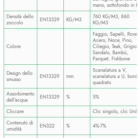
mano, sottofondo in 
Densità dello
760 KG/M3, 860
EN13329
KG/M3
zoccolo
KG/M3
Faggio, Sapelli, Rove
Acero, Noce, Pino,
Colore
Ciliegio, Teak, Grigio,
Sandalo, Bambù,
Parquet, Fishbone
Scanalatura a V,
Design dello
EN13329
mm
scanalatura a U, bord
smusso
quadrato
Assorbimento
EN13329
%
5%
dell'acqua
Cliccare
Clic singolo, clic Unil
Contenuto di
EN322
%
4%-7%
umidità