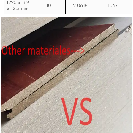
1220 x 169
10
2.0618
1067
x 12,3 mm