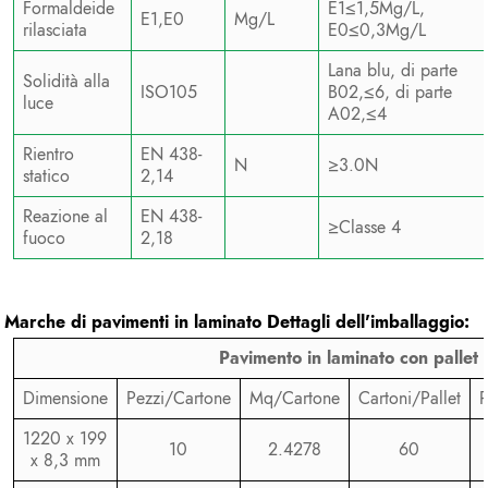
Formaldeide
E1≤1,5Mg/L,
E1,E0
Mg/L
rilasciata
E0≤0,3Mg/L
Lana blu, di parte
Solidità alla
ISO105
B02,≤6, di parte
luce
A02,≤4
Rientro
EN 438-
N
≥3.0N
statico
2,14
Reazione al
EN 438-
≥Classe 4
fuoco
2,18
Marche di pavimenti in laminato
Dettagli dell'imballaggio:
Pavimento in laminato con pallet
Dimensione
Pezzi/Cartone
Mq/Cartone
Cartoni/Pallet
P
1220 x 199
10
2.4278
60
x 8,3 mm