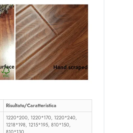
Risultato/Caratteristica
1220*200, 1220*170, 1220*240,
1218*198, 1215*195, 810*150,
810*130