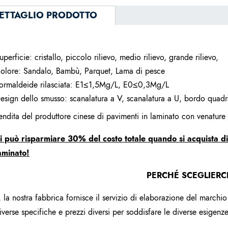
ETTAGLIO PRODOTTO
uperficie: cristallo, piccolo rilievo, medio rilievo, grande rilievo,
olore: Sandalo, Bambù, Parquet, Lama di pesce
ormaldeide rilasciata: E1≤1,5Mg/L, E0≤0,3Mg/L
esign dello smusso: scanalatura a V, scanalatura a U, bordo quadr
endita del produttore cinese di pavimenti in laminato con venature
i può risparmiare 30% del costo totale quando si acquista di
aminato!
PERCHÉ SCEGLIERC
, la nostra fabbrica fornisce il servizio di elaborazione del marchio
iverse specifiche e prezzi diversi per soddisfare le diverse esigenze 