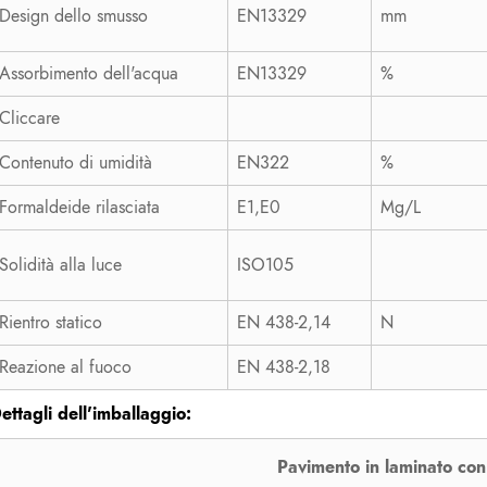
Design dello smusso
EN13329
mm
Assorbimento dell'acqua
EN13329
%
Cliccare
Contenuto di umidità
EN322
%
Formaldeide rilasciata
E1,E0
Mg/L
Solidità alla luce
ISO105
Rientro statico
EN 438-2,14
N
Reazione al fuoco
EN 438-2,18
ettagli dell'imballaggio:
Pavimento in laminato con