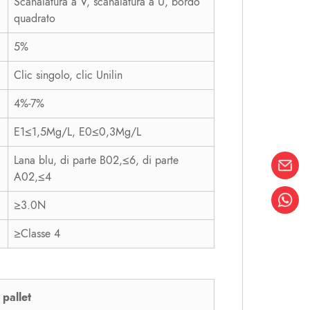
Scanalatura a V, scanalatura a U, bordo
quadrato
5%
Clic singolo, clic Unilin
4%-7%
E1≤1,5Mg/L, E0≤0,3Mg/L
Lana blu, di parte B02,≤6, di parte
A02,≤4
≥3.0N
≥Classe 4
 pallet