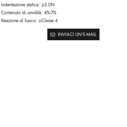
Indentazione statica:
≥3.0N
Contenuto di umidità:
4%-7%
Reazione al fuoco:
≥Classe 4
INVIACI UN'E-MAIL