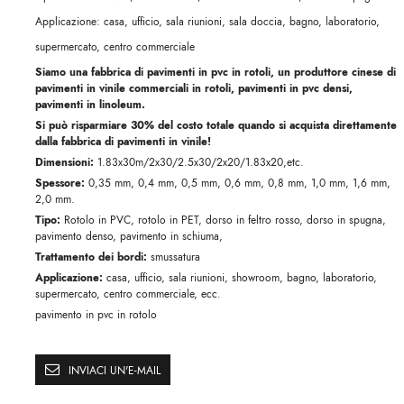
Applicazione: casa, ufficio, sala riunioni, sala doccia, bagno, laboratorio,
supermercato, centro commerciale
Siamo una fabbrica di pavimenti in pvc in rotoli, un produttore cinese di
pavimenti in vinile commerciali in rotoli, pavimenti in pvc densi,
pavimenti in linoleum.
Si può risparmiare 30% del costo totale quando si acquista direttamente
dalla fabbrica di pavimenti in vinile!
Dimensioni:
1.83x30m/2x30/2.5x30/2x20/1.83x20,etc.
Spessore:
0,35 mm, 0,4 mm, 0,5 mm, 0,6 mm, 0,8 mm, 1,0 mm, 1,6 mm,
2,0 mm.
Tipo:
Rotolo in PVC, rotolo in PET, dorso in feltro rosso, dorso in spugna,
pavimento denso, pavimento in schiuma,
Trattamento dei bordi:
smussatura
Applicazione:
casa, ufficio, sala riunioni, showroom, bagno, laboratorio,
supermercato, centro commerciale, ecc.
pavimento in pvc in rotolo
INVIACI UN'E-MAIL