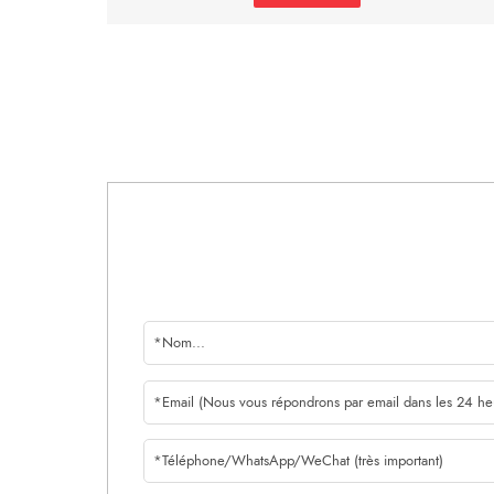
Il est possible d'économiser 30% du coût total en
achetant directement auprès de l'usine de revêtements
de sol stratifiés !
POURQUOI NOUS CHOISIR ?
1. Notre usine fournit un service de traitement des marques
à des clients dans plus de 90 pays. Nous avons différentes
spécifications et différents prix pour satisfaire les différentes
exigences des clients.
2. Nous disposons d'un service en ligne 24 heures sur 24,
d'un vendeur anglais, espagnol, français et russe, ce qui
vous permet de communiquer avec nous sans aucun
obstacle.