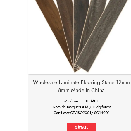
Wholesale Laminate Flooring Stone 12mm
8mm Made In China
Matériau : HDF, MDF
Nom de marque:OEM / Luckyforest
Certificats:CE/ISO9001/ISO14001
Usage:Intérieur Résidentiel
Wholesale laminate flooring stone 12mm 8mm made in
DÉTAIL
China