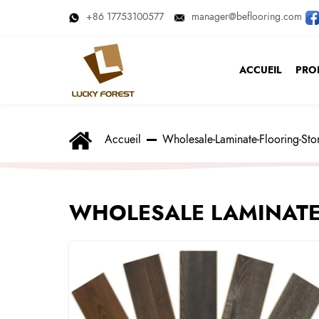
+86 17753100577
manager@beflooring.com
ACCUEIL
PRO
Accueil
Wholesale-Laminate-Flooring-St
WHOLESALE LAMINATE