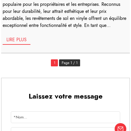
populaire pour les propriétaires et les entreprises. Reconnus
pour leur durabilité, leur attrait esthétique et leur prix
abordable, les revêtements de sol en vinyle offrent un équilibre
exceptionnel entre fonctionnalité et style. En tant que
fournisseur de confiance de revêtements de sol en vinyle, nous
nous engageons à fournir des produits de haute qualité qui
LIRE PLUS
répondent aux divers besoins [...]
1
Page 1 / 1
Laissez votre message