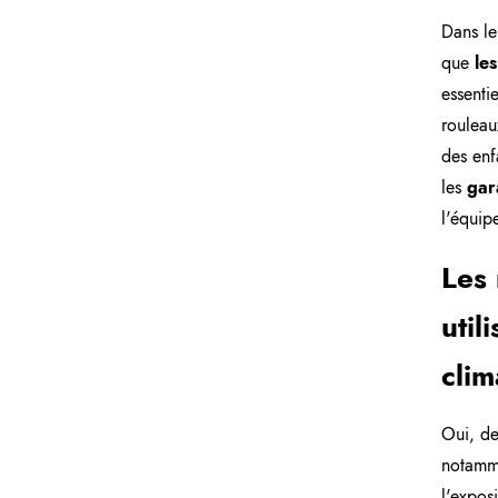
Dans le
que
les
essenti
rouleau
des enf
les
gar
l'équip
Les 
util
clim
Oui, de
notamme
l'expos