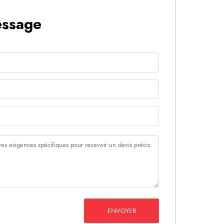
essage
ENVOYER