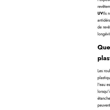
revêtem
UV
Ils 
antidér
de revê
longévi
Quel
plas
Les rou
plastiq
l'eau e
lorsqu'
étanche
peuvent