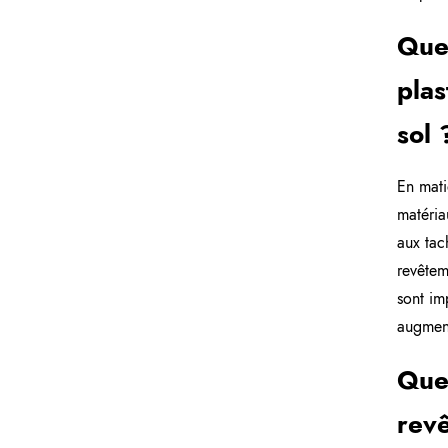
Quel
plas
sol 
En mati
matériau
aux tac
revêtem
sont im
augment
Quel
revê