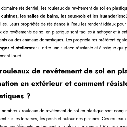
 domaine résidentiel, les rouleaux de revêtement de sol en plastiqu
 cuisines, les salles de bains, les sous-sols et les buanderies
où
elles. Leurs propriétés de résistance à l'eau les rendent idéaux pou
x de revêtements de sol en plastique sont faciles à nettoyer et à e
ants ou des animaux domestiques. Les propriétaires préfèrent égale
ages
et
ateliers
car il offre une surface résistante et élastique qui
ement lourd.
rouleaux de revêtement de sol en pla
isation en extérieur et comment résist
atiques ?
 nombreux rouleaux de revêtement de sol en plastique sont conçus s
nt sur les terrasses, les ponts et autour des piscines. Ces rouleaux 
ition aux éléments, notamment à la pluie, aux rayons UV et aux varia