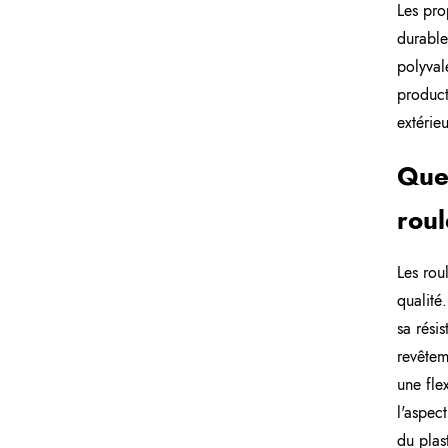
Les pro
durable
polyval
product
extérieu
Quel
roul
Les rou
qualité
sa rési
revêtem
une fle
l'aspec
du plas