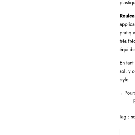
plastiq
Roulea
applicat
pratiqu
très fr
équilib
En tant
sol, y 
style.
←Pourqu
Tag：
so