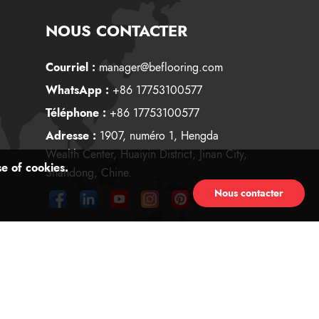
NOUS CONTACTER
Courriel :
manager@beflooring.com
WhatsApp :
+86 17753100577
Téléphone :
+86 17753100577
Adresse :
1907, numéro 1, Hengda
Wealth Center, Huaiyin District, Jinan City,
se of cookies.
Shandong, Chine.
Nous contacter