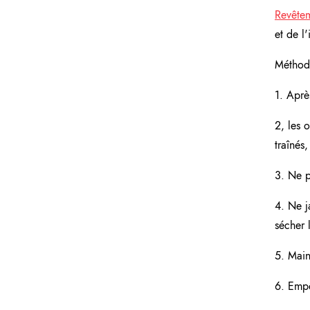
Revêtem
et de l'
Méthode
1. Après
2, les 
traînés
3. Ne p
4. Ne j
sécher 
5. Main
6. Empê