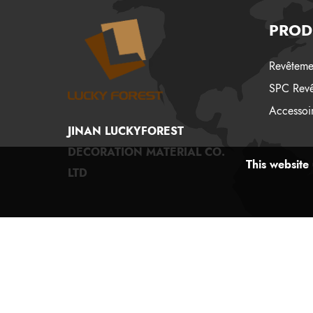
PROD
Revêtemen
SPC Revê
Accessoir
JINAN LUCKYFOREST
DECORATION MATERIAL CO.
This website 
LTD