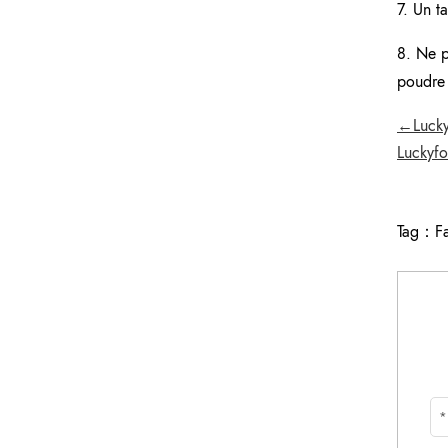
7. Un t
8. Ne p
poudre
←Luckyf
Luckyfo
Tag：
F