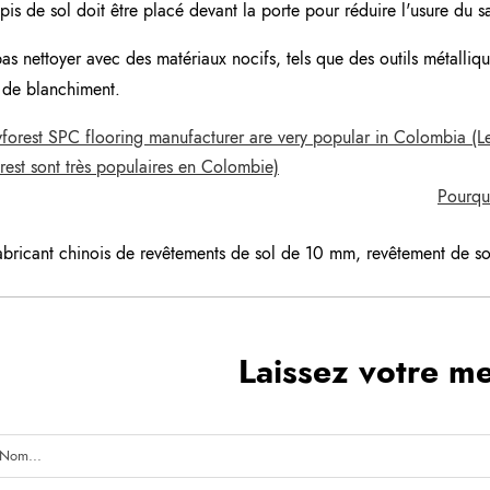
apis de sol doit être placé devant la porte pour réduire l'usure du sa
as nettoyer avec des matériaux nocifs, tels que des outils métalliq
 de blanchiment.
orest SPC flooring manufacturer are very popular in Colombia (Le
rest sont très populaires en Colombie)
Pourqu
abricant chinois de revêtements de sol de 10 mm
,
revêtement de sol
Laissez votre m