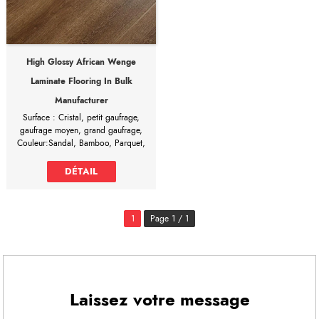
High Glossy African Wenge
Laminate Flooring In Bulk
Manufacturer
Surface : Cristal, petit gaufrage,
gaufrage moyen, grand gaufrage,
Couleur:Sandal, Bamboo, Parquet,
Fishbone
Formaldéhyde libéré : E1≤1,5Mg/L,
DÉTAIL
E0≤0,3Mg/L
Conception du biseau : rainure en
V, rainure en U, arête carrée
1
Page 1 / 1
high glossy African wenge laminate
flooring in bulk manufacturer
Il est possible d'économiser 30%
du coût total en achetant
directement auprès de l'usine de
revêtements de sol stratifiés !
Laissez votre message
POURQUOI NOUS CHOISIR ?
1. Notre usine fournit un service de