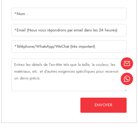
traitement des marques à des clients
dans plus de 90 pays. Nous avons
différentes spécifications et différents
prix pour satisfaire les différentes
exigences des clients.
2. Nous disposons d'un service en
ligne 24 heures sur 24, d'un
vendeur anglais, espagnol, français
et russe, ce qui vous permet de
communiquer avec nous sans aucun
obstacle.
ENVOYER