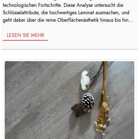
technologischen Fortschritte. Diese Analyse untersucht die
Schlüsselattribute, die hochwertiges Laminat ausmachen, und
geht dabei über die reine Oberflächenästhetik hinaus bis hin
zur strukturellen Integrität des Produkts. Sie untersucht den
mehrschichtigen Aufbau und konzentriert sich dabei auf die
LESEN SIE MEHR
schützenden Eigenschaften der Nutzschicht [...]