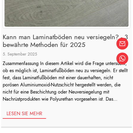
Kann man Laminatböden neu versiegeln? - 3
bewährte Methoden für 2025
5. September 2025
Zusammenfassung In diesem Artikel wird die Frage untersucht,
ob es möglich ist, Laminatfußböden neu zu versiegeln. Er stellt
fest, dass Laminatfußböden mit einer dauerhaften, nicht
porösen Aluminiumoxid-Nutzschicht hergestellt werden, die
nicht für eine Beschichtung oder Neuversiegelung mit
Nachrüstprodukten wie Polyurethan vorgesehen ist. Das
Auftragen solcher Versiegelungen führt häufig zu schlechter
Haftung, Abblättern, ästhetischer Beeinträchtigung, [...]
LESEN SIE MEHR