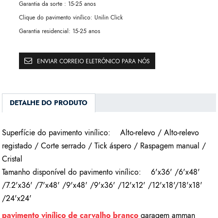
Garantia da sorte :
15-25 anos
Clique do pavimento vinílico:
Unilin Click
Garantia residencial:
15-25 anos
ENVIAR CORREIO ELETRÓNICO PARA NÓS
DETALHE DO PRODUTO
Superfície do pavimento vinílico:
Alto-relevo / Alto-relevo
registado / Corte serrado / Tick áspero / Raspagem manual /
Cristal
Tamanho disponível do pavimento vinílico:
6'x36' /6'x48'
/7.2'x36' /7'x48' /9'x48' /9'x36' /12'x12' /12'x18'/18'x18'
/24'x24'
pavimento vinílico de carvalho branco
garagem amman