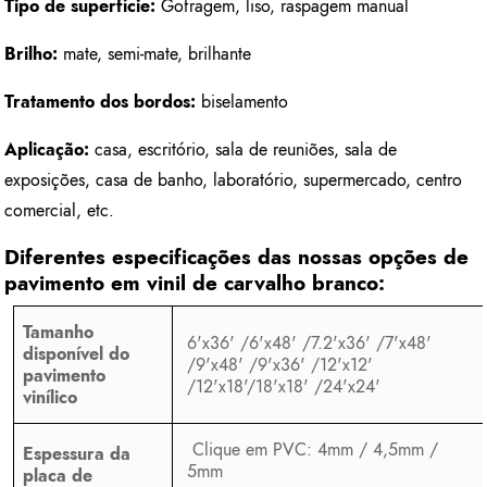
Tipo de superfície:
Gofragem, liso, raspagem manual
Brilho:
mate, semi-mate, brilhante
Tratamento dos bordos:
biselamento
Aplicação:
casa, escritório, sala de reuniões, sala de
exposições, casa de banho, laboratório, supermercado, centro
comercial, etc.
Diferentes especificações das nossas opções de
pavimento em vinil de carvalho branco:
Tamanho
6'x36' /6'x48' /7.2'x36' /7'x48'
disponível do
/9'x48' /9'x36' /12'x12'
pavimento
/12'x18'/18'x18' /24'x24'
vinílico
Clique em PVC: 4mm / 4,5mm /
Espessura da
5mm
placa de