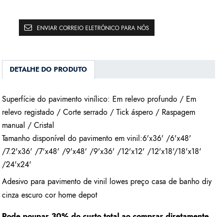
ENVIAR CORREIO ELETRÓNICO PARA NÓS
DETALHE DO PRODUTO
Superfície do pavimento vinílico: Em relevo profundo / Em
relevo registado / Corte serrado / Tick áspero / Raspagem
manual / Cristal
Tamanho disponível do pavimento em vinil:6'x36' /6'x48'
/7.2'x36' /7'x48' /9'x48' /9'x36' /12'x12' /12'x18'/18'x18'
/24'x24'
Adesivo para pavimento de vinil lowes preço casa de banho diy
cinza escuro cor home depot
Pode poupar 30% do custo total ao comprar diretamente