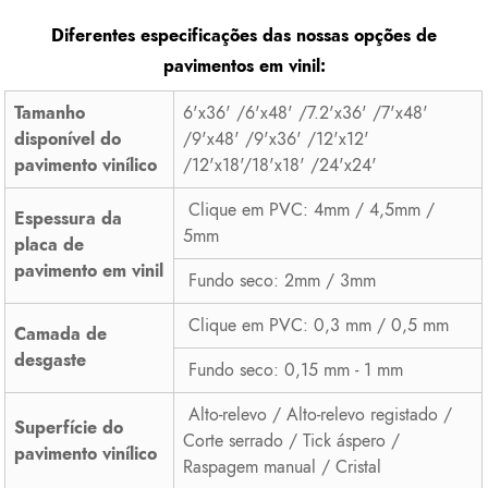
Diferentes especificações das nossas opções de
pavimentos em vinil:
Tamanho
6'x36' /6'x48' /7.2'x36' /7'x48'
disponível do
/9'x48' /9'x36' /12'x12'
pavimento vinílico
/12'x18'/18'x18' /24'x24'
Clique em PVC: 4mm / 4,5mm /
Espessura da
5mm
placa de
pavimento em vinil
Fundo seco: 2mm / 3mm
Clique em PVC: 0,3 mm / 0,5 mm
Camada de
desgaste
Fundo seco: 0,15 mm - 1 mm
Alto-relevo / Alto-relevo registado /
Superfície do
Corte serrado / Tick áspero /
pavimento vinílico
Raspagem manual / Cristal