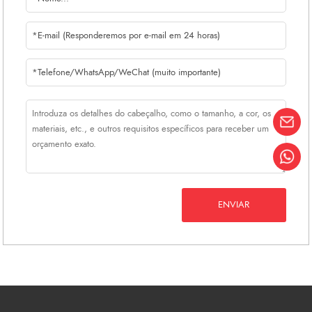
espanhóis, franceses e russos, pode
comunicar connosco sem quaisquer
obstáculos.
ENVIAR