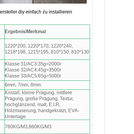
eller diy einfach zu installieren
Ergebnis/Merkmal
1220*200, 1220*170, 1220*240,
1218*198, 1215*195, 810*150, 810*130
Klasse 31/AC3:35g=2000r
Klasse 32/AC4:45g=3500r
Klasse 33/AC5:65g=5000r
6mm, 7mm, 8mm
Kristall, kleine Prägung, mittlere
Prägung, große Prägung, Textur,
hochglänzend, matt, E.I.R,
Holzmaserung, handgekratzt, EVA-
Unterlage
760KG/M3,860KG/M3