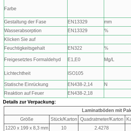
Farbe
Gestaltung der Fase
EN13329
mm
Wasserabsorption
EN13329
%
Klicken Sie auf
Feuchtigkeitsgehalt
EN322
%
Freigesetztes Formaldehyd
E1,E0
Mg/L
Lichtechtheit
ISO105
Statische Einrückung
EN438-2,14
N
Reaktion auf Feuer
EN438-2,18
Details zur Verpackung:
Laminatböden mit Pal
Größe
Stück/Karton
Quadratmeter/Karton
Ka
1220 x 199 x 8,3 mm
10
2.4278