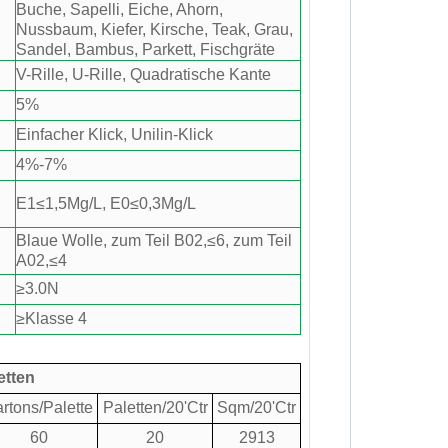
Buche, Sapelli, Eiche, Ahorn,
Nussbaum, Kiefer, Kirsche, Teak, Grau,
Sandel, Bambus, Parkett, Fischgräte
V-Rille, U-Rille, Quadratische Kante
5%
Einfacher Klick, Unilin-Klick
4%-7%
E1≤1,5Mg/L, E0≤0,3Mg/L
Blaue Wolle, zum Teil B02,≤6, zum Teil
A02,≤4
≥3.0N
≥Klasse 4
etten
rtons/Palette
Paletten/20'Ctr
Sqm/20'Ctr
60
20
2913