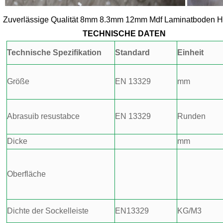
Zuverlässige Qualität 8mm 8.3mm 12mm Mdf Laminatboden Herst
TECHNISCHE DATEN
Technische Spezifikation
Standard
Einheit
Größe
EN 13329
mm
Abrasuib resustabce
EN 13329
Runden
Dicke
mm
Oberfläche
Dichte der Sockelleiste
EN13329
KG/M3