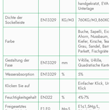
handgekratzt, EVA-
Unterlage
Dichte der
EN13329
KG/M3
760KG/M3,860K
Sockelleiste
Buche, Sapelli, Eic
Ahorn, Nussbaum,
Farbe
Kiefer, Kirsche, Tea
Grau, Sandel, Bam
Parkett, Fischgräte
Gestaltung der
V-Rille, U-Rille,
EN13329
mm
Fase
Quadratische Kant
Wasserabsorption
EN13329
%
5%
Einfacher Klick, Uni
Klicken Sie auf
Klick
Feuchtigkeitsgehalt
EN322
%
4%-7%
Freigesetztes
E1≤1,5Mg/L,
E1,E0
Mg/L