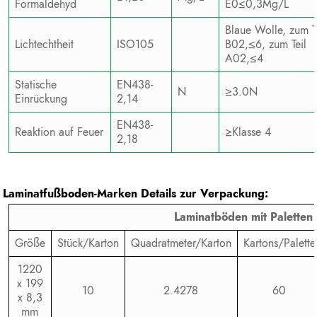
Formaldehyd
E0≤0,3Mg/L
Blaue Wolle, zum Te
Lichtechtheit
ISO105
B02,≤6, zum Teil
A02,≤4
Statische
EN438-
N
≥3.0N
Einrückung
2,14
EN438-
Reaktion auf Feuer
≥Klasse 4
2,18
Laminatfußboden-Marken
Details zur Verpackung:
Laminatböden mit Paletten
Größe
Stück/Karton
Quadratmeter/Karton
Kartons/Palette
1220
x 199
10
2.4278
60
x 8,3
mm