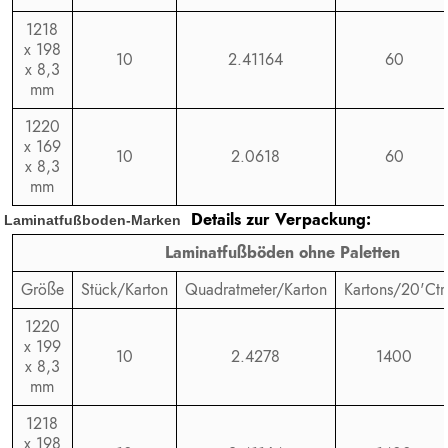
1218
x 198
10
2.41164
60
x 8,3
mm
1220
x 169
10
2.0618
60
x 8,3
mm
Details zur Verpackung:
Laminatfußboden-Marken
Laminatfußböden ohne Paletten
Größe
Stück/Karton
Quadratmeter/Karton
Kartons/20'Ctr
1220
x 199
10
2.4278
1400
x 8,3
mm
1218
x 198