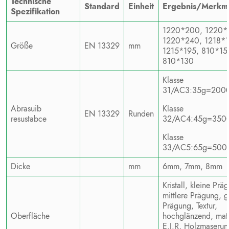
Technische
Standard
Einheit
Ergebnis/Merkm
Spezifikation
1220*200, 1220*
1220*240, 1218*1
Größe
EN 13329
mm
1215*195, 810*15
810*130
Klasse
31/AC3:35g=2000
Abrasuib
Klasse
EN 13329
Runden
resustabce
32/AC4:45g=350
Klasse
33/AC5:65g=500
Dicke
mm
6mm, 7mm, 8mm
Kristall, kleine Prä
mittlere Prägung, 
Prägung, Textur,
Oberfläche
hochglänzend, matt
E.I.R, Holzmaserun