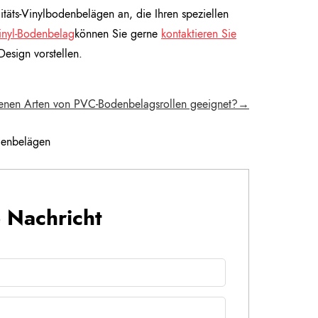
itäts-Vinylbodenbelägen an, die Ihren speziellen
Vinyl-Bodenbelag
können Sie gerne
kontaktieren Sie
esign vorstellen.
edenen Arten von PVC-Bodenbelagsrollen geeignet?→
odenbelägen
e Nachricht