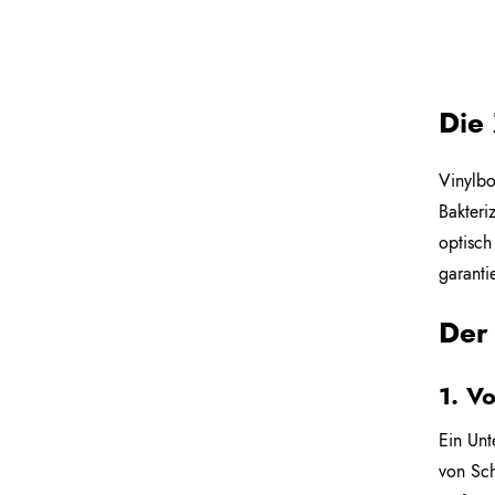
Die
Vinylbo
Bakteri
optisch
garanti
Der 
1. V
Ein Unt
von Sch