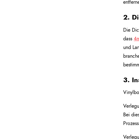
entfern
2. D
Die Dic
dass
4m
und Lan
branche
bestimm
3. I
Vinylb
Verlegu
Bei die
Prozess
Verlegu