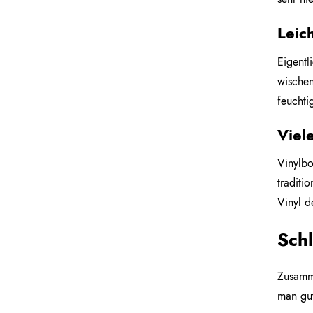
Leic
Eigentl
wischen
feuchti
Viele
Vinylbo
traditi
Vinyl d
Sch
Zusamme
man gut