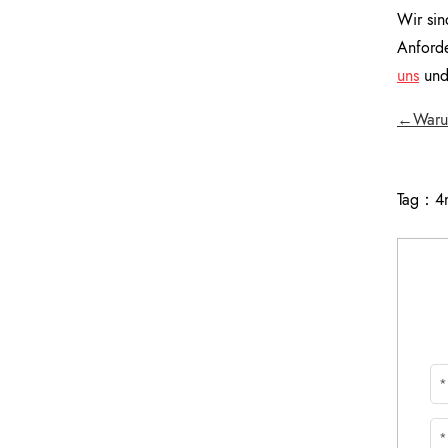
Wir sin
Anford
uns
und 
←Warum
Tag：
4