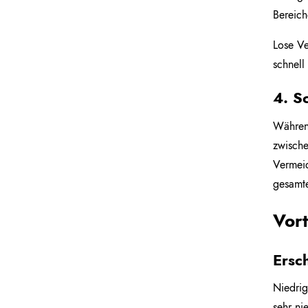
Bereich
Lose Ve
schnell
4. S
Während
zwische
Vermeid
gesamte
Vor
Ersc
Niedrig
sehr ni