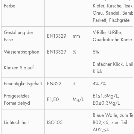
Farbe
Kiefer, Kirsche, Teak
Grau, Sandel, Bamb
Parkett, Fischgräte
Gestaltung der
V-Rille, U-Rille,
EN13329
mm
Fase
Quadratische Kante
Wasserabsorption
EN13329
%
5%
Einfacher Klick, Unil
Klicken Sie auf
Klick
Feuchtigkeitsgehalt
EN322
%
4%-7%
Freigesetztes
E1≤1,5Mg/L,
E1,E0
Mg/L
Formaldehyd
E0≤0,3Mg/L
Blaue Wolle, zum Tei
Lichtechtheit
ISO105
B02,≤6, zum Teil
A02,≤4