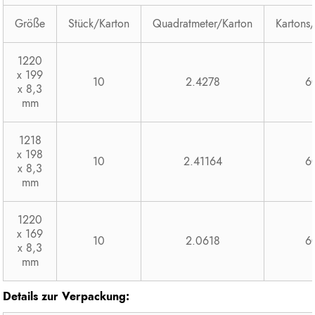
Größe
Stück/Karton
Quadratmeter/Karton
Kartons/
1220
x 199
10
2.4278
6
x 8,3
mm
1218
x 198
10
2.41164
6
x 8,3
mm
1220
x 169
10
2.0618
6
x 8,3
mm
Details zur Verpackung: