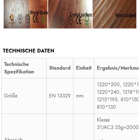
TECHNISCHE DATEN
Technische
Standard
Einheit
Ergebnis/Merkma
Spezifikation
1220*200, 1220*1
1220*240, 1218*19
Größe
EN 13329
mm
1215*195, 810*150
810*130
Klasse
31/AC3:35g=2000
Abrasuib