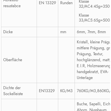
Klasse
EN 13329
Runden
resustabce
32/AC4:45g=350
Klasse
33/AC5:65g=500
Dicke
mm
6mm, 7mm, 8mm
Kristall, kleine Präg
mittlere Prägung, g
Prägung, Textur,
Oberfläche
hochglänzend, matt,
E.I.R, Holzmaserung
handgekratzt, EVA-
Unterlage
Dichte der
EN13329
KG/M3
760KG/M3,860KG
Sockelleiste
Buche, Sapelli, Eich
Ahorn, Nussbaum,