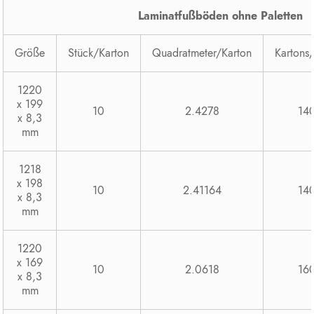
Laminatfußböden ohne Paletten
Größe
Stück/Karton
Quadratmeter/Karton
Kartons
1220
x 199
10
2.4278
14
x 8,3
mm
1218
x 198
10
2.41164
14
x 8,3
mm
1220
x 169
10
2.0618
16
x 8,3
mm