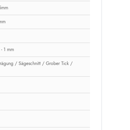
 5mm
3mm
 - 1 mm
rägung / Sägeschnitt / Grober Tick /