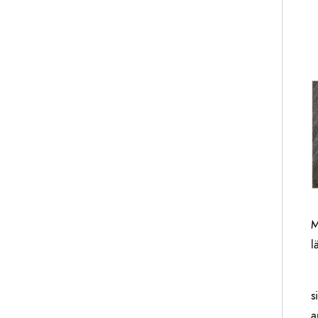
M
l
s
a