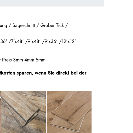
ung / Sägeschnitt / Grober Tick /
x36' /7'x48' /9'x48' /9'x36' /12'x12'
ger Preis 3mm 4mm 5mm
osten sparen, wenn Sie direkt bei der