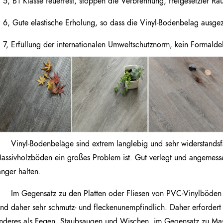
5, B1 Klasse feuerfest, stoppen die Verbrennung, freigesetzter R
6, Gute elastische Erholung, so dass die Vinyl-Bodenbelag ausg
7, Erfüllung der internationalen Umweltschutznorm, kein Formald
Vinyl-Bodenbeläge sind extrem langlebig und sehr widerstandsf
assivholzböden ein großes Problem ist. Gut verlegt und angemesse
änger halten.
Im Gegensatz zu den Platten oder Fliesen von PVC-Vinylböden 
ind daher sehr schmutz- und fleckenunempfindlich. Daher erforder
nderes als Fegen, Staubsaugen und Wischen, im Gegensatz zu Mas