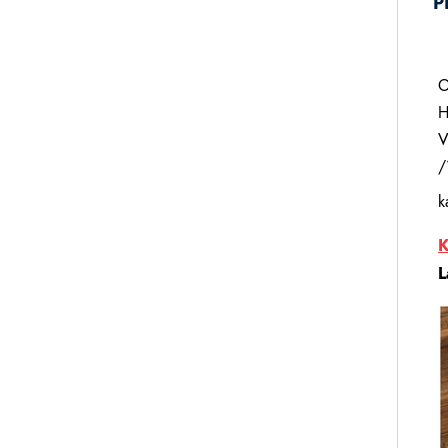
P
O
H
V
/
k
K
L