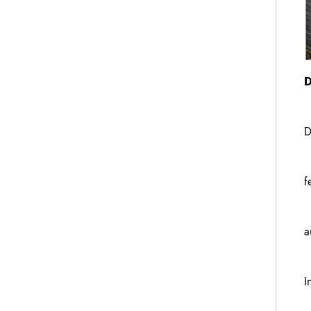
D
D
f
a
I