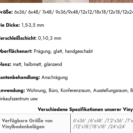
röße:
6x36/ 6x48/ 7x48/ 9x36/9x48/12x12/18x18/12x18/12x24
ie Dicke:
1,5-3,5 mm
erschleißschicht:
0,1-0,3 mm
berflächenart:
Prägung, glatt, handgeschabt
lanz:
matt, halbmatt, glänzend
antenbehandlung:
Anschrägung
nwendung:
Wohnung, Büro, Konferenzraum, Ausstellungsraum, B
inkaufszentrum usw.
Verschiedene Spezifikationen unserer Vin
Verfügbare Größe von
6'x36' /6'x48' /7.2'x36' /7'
Vinylbodenbelägen
/12'x18'/18'x18' /24'x24'