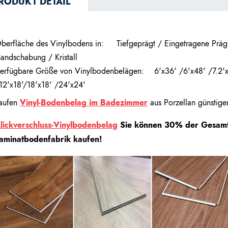
RODUKT DETAIL
berfläche des Vinylbodens in:
Tiefgeprägt / Eingetragene Präg
andschabung / Kristall
erfügbare Größe von Vinylbodenbelägen:
6'x36' /6'x48' /7.2'
12'x18'/18'x18' /24'x24'
aufen
Vinyl-Bodenbelag im Badezimmer
aus Porzellan günsti
lickverschluss-Vinylbodenbelag
Sie können 30% der Gesamtk
aminatbodenfabrik kaufen!